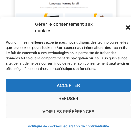
Gérer le consentement aux
cookies
Pour offrir les meilleures expériences, nous utilisons des technologies telles
Stripe
que les cookies pour stocker et/ou accéder aux informations des appareils.
Le fait de consentir à ces technologies nous permettra de traiter des
données telles que le comportement de navigation ou les ID uniques sur ce
Stripe est un concurrent à Paypal qui permet
site. Le fait de ne pas consentir ou de retirer son consentement peut avoir un
effet négatif sur certaines caractéristiques et fonctions.
notamment de proposer des services de
paiement en ligne
à intégrer dans d’autres
ACCEPTER
solutions.
Un plugin pour Moodle existe
et il
permet de
proposer un accès payant à un
REFUSER
cours
. En se rendant sur un cours il est
VOIR LES PRÉFÉRENCES
proposé à l’utilisateur de payer sur Stripe. Il
complète le formulaire et il a accès au cours
Politique de cookies
Déclaration de confidentialité