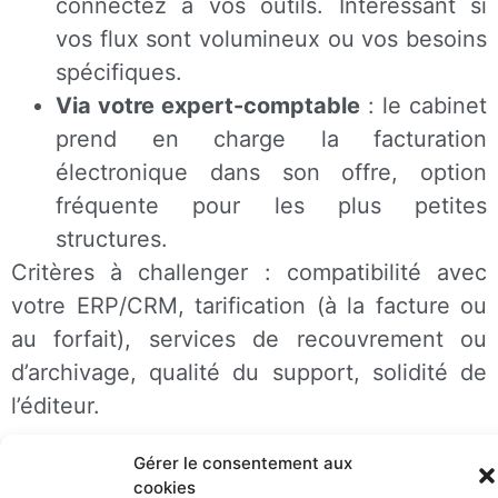
connectez à vos outils. Intéressant si
vos flux sont volumineux ou vos besoins
spécifiques.
Via votre expert-comptable
: le cabinet
prend en charge la facturation
électronique dans son offre, option
fréquente pour les plus petites
structures.
Critères à challenger : compatibilité avec
votre ERP/CRM, tarification (à la facture ou
au forfait), services de recouvrement ou
d’archivage, qualité du support, solidité de
l’éditeur.
7. Factur-X, UBL, CII : faut-il
Gérer le consentement aux
cookies