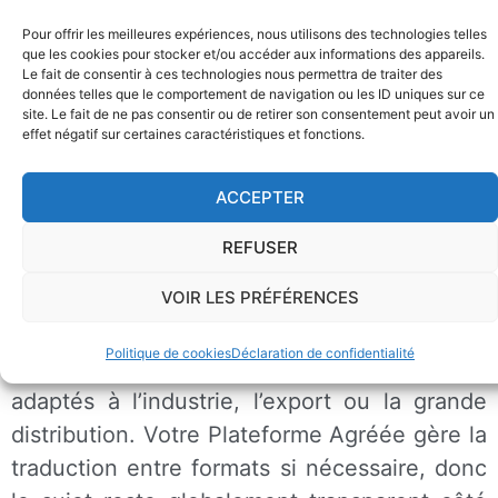
s’en préoccuper ?
Pour offrir les meilleures expériences, nous utilisons des technologies telles
que les cookies pour stocker et/ou accéder aux informations des appareils.
Trois formats sont officiellement reconnus.
Le fait de consentir à ces technologies nous permettra de traiter des
données telles que le comportement de navigation ou les ID uniques sur ce
Dans 9 cas sur 10 en TPE/PME,
Factur-X
fait
site. Le fait de ne pas consentir ou de retirer son consentement peut avoir un
l’affaire. C’est un format hybride qui associe
effet négatif sur certaines caractéristiques et fonctions.
un PDF lisible par un humain et un fichier
ACCEPTER
XML structuré lisible par les machines. Vos
équipes voient une facture classique à
REFUSER
l’écran, votre logiciel lit les données
VOIR LES PRÉFÉRENCES
automatiquement
Politique de cookies
Déclaration de confidentialité
UBL et CII sont des formats 100 % XML, plus
adaptés à l’industrie, l’export ou la grande
distribution. Votre Plateforme Agréée gère la
traduction entre formats si nécessaire, donc