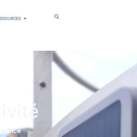
ESSOURCES
ivité
ormance