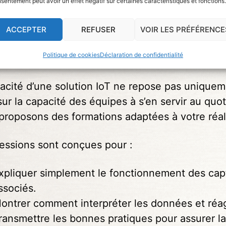
sentement peut avoir un effet négatif sur certaines caractéristiques et fonctions.
ACCEPTER
REFUSER
VOIR LES PRÉFÉRENCE
Politique de cookies
Déclaration de confidentialité
icacité d’une solution IoT ne repose pas uniquem
sur la capacité des équipes à s’en servir au quot
proposons des formations adaptées à votre réali
essions sont conçues pour :
xpliquer simplement le fonctionnement des capt
ssociés.
ontrer comment interpréter les données et réagi
ransmettre les bonnes pratiques pour assurer la f