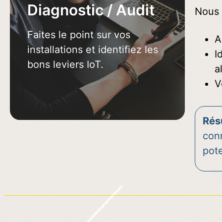
Diagnostic / Audit
Nous 
DEMANDEZ VOTRE
Faites le point sur vos
DEVIS
A
installations et identifiez les
I
bons leviers IoT.
a
V
Rés
con
pote