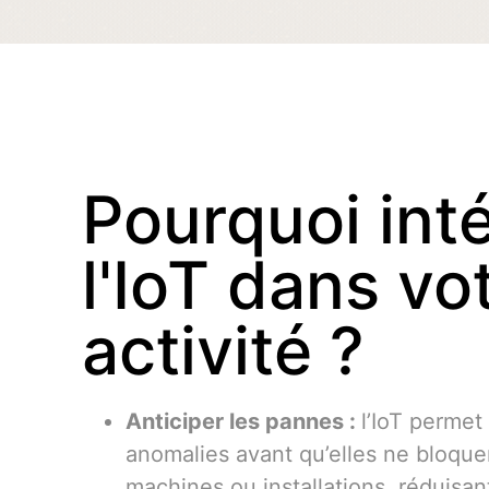
Pourquoi int
l'IoT dans vo
activité ?
Anticiper les pannes :
l’IoT permet
anomalies avant qu’elles ne bloque
machines ou installations, réduisant