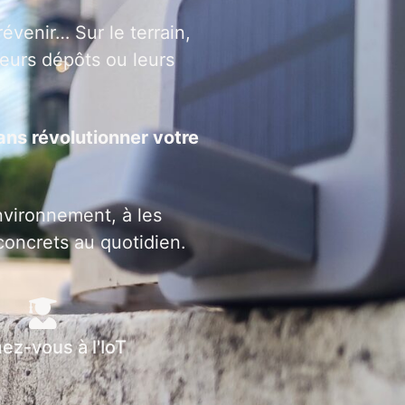
venir… Sur le terrain,
leurs dépôts ou leurs
ans révolutionner votre
nvironnement, à les
concrets au quotidien.
ez-vous à l'IoT