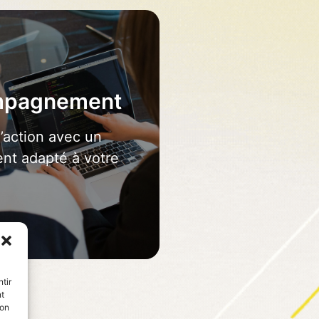
mpagnement
ANDEZ VOTRE
l’action avec un
DEVIS
nt adapté à votre
tir
nt
son