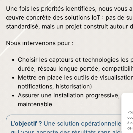
Une fois les priorités identifiées, nous vou
œuvre concrète des solutions IoT : pas de s
standardisé, mais un projet construit autour 
Nous intervenons pour :
Choisir les capteurs et technologies les 
durée, réseau longue portée, compatibili
Mettre en place les outils de visualisatio
notifications, historisation)
Assurer une installation progressive, séc
maintenable
Pou
coo
L’objectif ?
Une solution opérationnelle, int
à c
de 
qui vous apporte des résultats sans alourdi