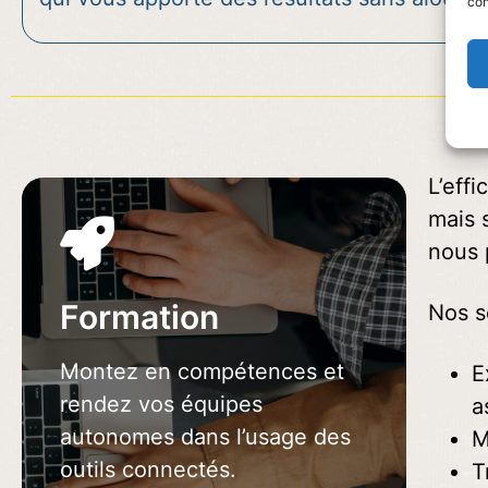
con
L’eff
mais 
nous 
Formation
Nos s
DEMANDEZ VOTRE
Montez en compétences et
E
DEVIS
rendez vos équipes
a
autonomes dans l’usage des
M
outils connectés.
T