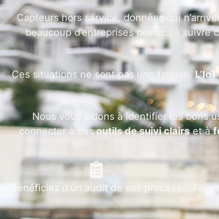
Capteurs hors service, données qui n’arrive
beaucoup d’entreprises peinent à suivre ce
Ces situations ne sont pas une fatalité.
L’Io
Nous vous aidons à identifier les bons u
connecter à des
outils de suivi clairs
et à
f
Bénéficiez d'un audit de vos process
Faite