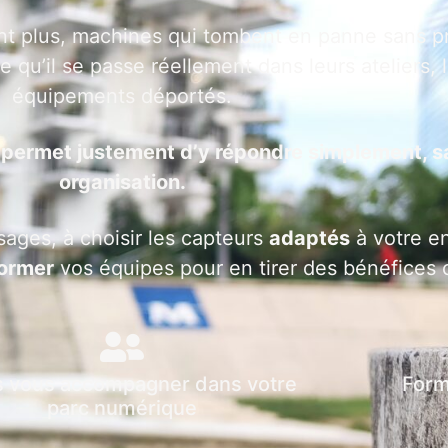
nt plus, machines qui tombent en panne sans pré
 qu’il se passe réellement dans leurs ateliers, 
équipements déportés.
T permet justement d’y répondre simplement, s
organisation.
sages, à choisir les capteurs
adaptés
à votre e
ormer
vos équipes pour en tirer des bénéfices 
s vous accompagner dans votre
Form
parc numérique