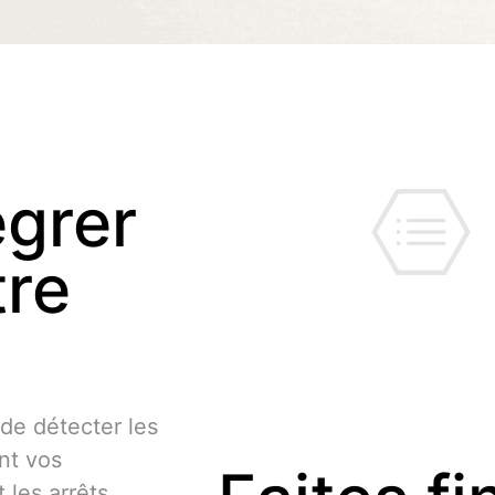
égrer
tre
 de détecter les
nt vos
 les arrêts