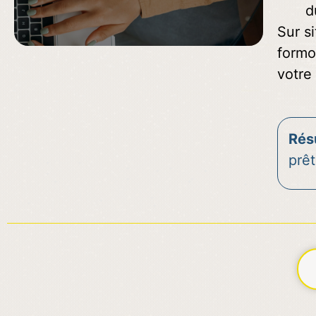
d
Sur s
formo
votre 
Rés
prêt