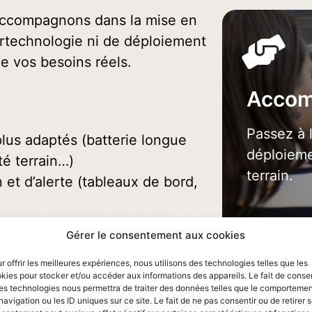
s accompagnons dans la mise en
urtechnologie ni de déploiement
de vos besoins réels.
Acco
DEM
Passez à 
plus adaptés (batterie longue
déploieme
té terrain…)
terrain.
n et d’alerte (tableaux de bord,
urisée et facilement
Gérer le consentement aux cookies
r offrir les meilleures expériences, nous utilisons des technologies telles que les
kies pour stocker et/ou accéder aux informations des appareils. Le fait de consen
égrée à votre quotidien, et
es technologies nous permettra de traiter des données telles que le comporteme
navigation ou les ID uniques sur ce site. Le fait de ne pas consentir ou de retirer 
r vos process.