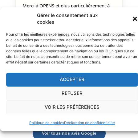
Merci à OPENS et plus particulièrement à
Salomé pour son accompagnement ! C'était
Gérer le consentement aux
un plaisir de travailler avec elle.
cookies
Rigoureuse, à l'écoute, efficace, pertinente,
Pour offrir les meilleures expériences, nous utilisons des technologies telles
enthousiaste et surtout une bonne humeur
que les cookies pour stocker et/ou accéder aux informations des appareils.
communicative ! Un grand MERCI !
Le fait de consentir à ces technologies nous permettra de traiter des
données telles que le comportement de navigation ou les ID uniques sur ce
Elena Masson
site. Le fait de ne pas consentir ou de retirer son consentement peut avoir un
E
il y a une semaine · Visité en juin
effet négatif sur certaines caractéristiques et fonctions.
Christelle Sérou
il y a un an
ACCEPTER
Elodie Bozec
il y a un mois · Visité en juin
REFUSER
Sabine Vilcot
il y a 5 mois
Rémi Paul
‹
›
VOIR LES PRÉFÉRENCES
il y a 5 mois
Politique de cookies
Déclaration de confidentialité
Voir tous nos avis Google